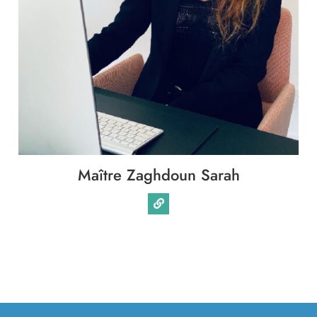
Immobilier
Famille
Patrimoine
Entreprise
Maître Zaghdoun Sarah
International
Collectivités