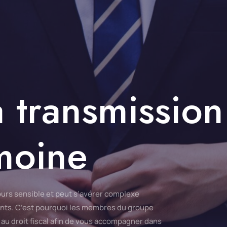
a transmissio
imoine
jours sensible et peut s’avérer complexe
nts.
C’est pourquoi les membres du groupe
t au droit fiscal afin de vous accompagner dans