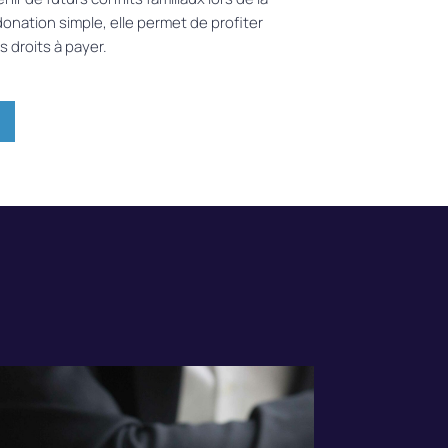
onation simple, elle permet
de profiter
s droits
à
payer.