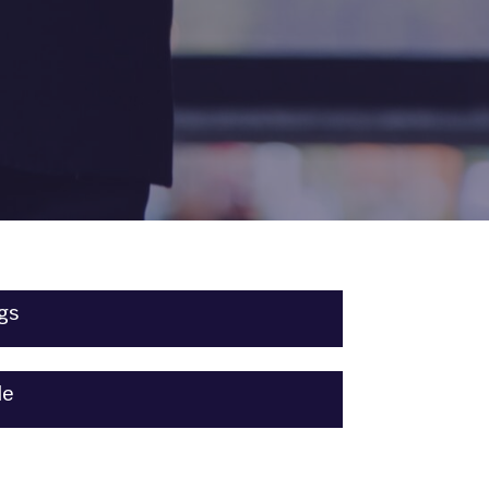
gs
le