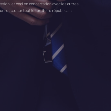
sion, et ceci en concertation avec les autres
n, et ce, sur tout le territoire républicain.