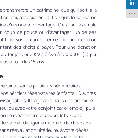
e transmettre un patrimoine,
quelqu’il
soit, à la
itier, ami, association
,…)
.
Lorsqu’elle concerne
fice d’avance sur l’héritage.
C’est par exemple
 coup de pouce ou d’avantager l’un de ses
rofit de vos enfants permet de profiter d’un
ntant des droits à payer.
Pour une
donation
 au 1er janvier 2022 s’élève à 100 000€ (…)
par
elable tous les 15 ans.
e
e par essence plusieurs bénéficiaires,
os héritiers réservataires (enfants). D’autres
sageables. Il s’agit ainsi dans une première
seul ou avec votre conjoint par exemple), puis
 en se répartissant plusieurs lots. Cette
Elle permet de figer le montant des biens ou
ns réévaluation ultérieure, à votre décès.
ir de futurs conflits familiaux lors de la