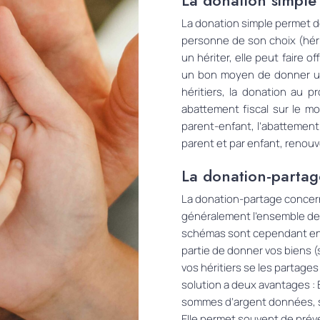
La donation simple
La donation simple permet d
personne de son choix
(hér
un hériter, elle peut faire of
un bon moyen de donner un
héritiers, la donation au p
abattement fiscal sur le mo
parent-enfant
,
l’abattement
parent et par enfant, renouv
La donation-partag
La donation-partage concern
généralement l’ensemble de v
schémas sont cependant envi
partie de donner vos biens (
vos héritiers se les partages
solution a deux avantages : 
sommes d’argent données, sa
Elle permet souvent de préven