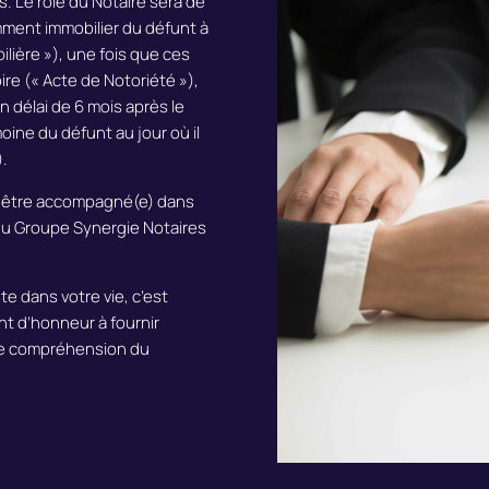
. Le rôle du Notaire sera de
mment immobilier du défunt à
ilière »), une fois que ces
ire (« Acte de Notoriété »),
un délai de 6 mois après le
oine du défunt au jour où il
).
z être accompagné(e) dans
du Groupe Synergie Notaires
 dans votre vie, c’est
nt d’honneur à
fournir
nne compréhension du