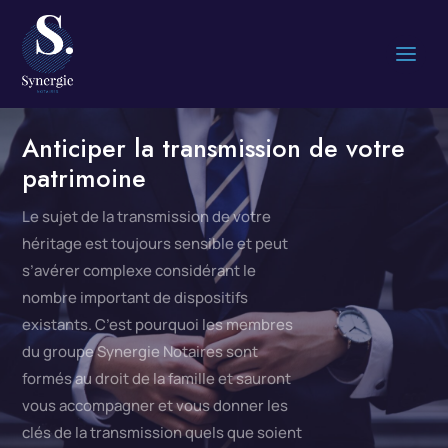
Anticiper la transmission de votre
patrimoine
Le sujet de la transmission de votre
héritage est toujours sensible et peut
s’avérer complexe considérant le
nombre important de dispositifs
existants.
C’est pourquoi les membres
du groupe Synergie Notaires
sont
formés au droit de la famille et sauront
vous accompagner et vous donner les
clés de la transmission
quels que soient