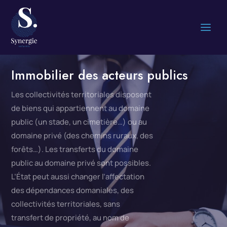
I
mmobilier des acteurs publics
Les collectivités territoriales disposent
de biens qui appartiennent au domaine
public (un stade, un cimetière…) ou au
domaine privé (des chemins ruraux, des
forêts…). Les transferts du domaine
public au domaine privé sont possibles.
L’État peut aussi changer l’affectation
des dépendances domaniales, des
collectivités territoriales, sans
transfert de propriété, au nom de