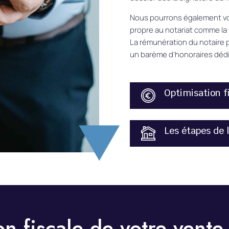
Nous pourrons également vo
propre au notariat comme la
La rémunération du notaire p
un barème d’honoraires dédi
Optimisation f
Les étapes de 
on fiscale de votre vente