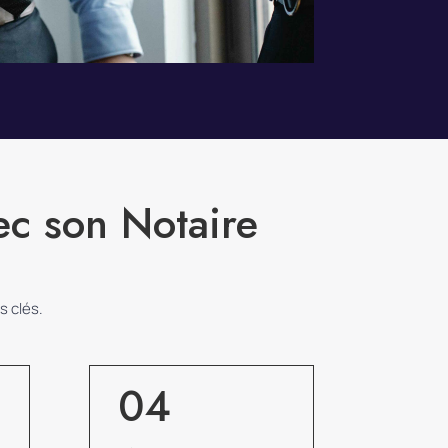
ec son Notaire
s clés.
04