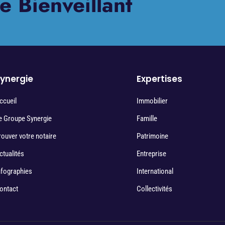
e Bienveillant
ynergie
Expertises
ccueil
Immobilier
e Groupe Synergie
Famille
rouver votre notaire
Patrimoine
ctualités
Entreprise
nfographies
International
ontact
Collectivités