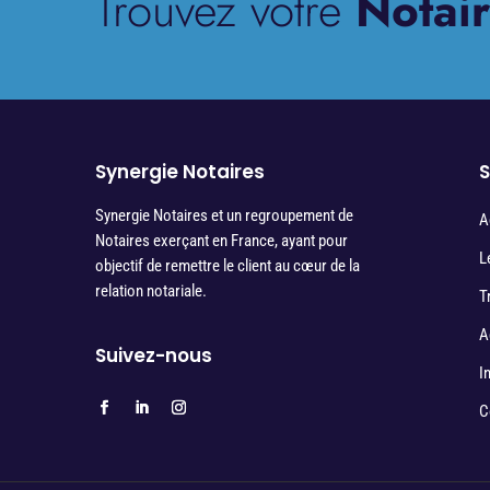
Trouvez votre
Notair
Synergie Notaires
S
Synergie Notaires et un regroupement de
A
Notaires exerçant en France, ayant pour
L
objectif de remettre le client au cœur de la
relation notariale.
T
A
Suivez-nous
I
C