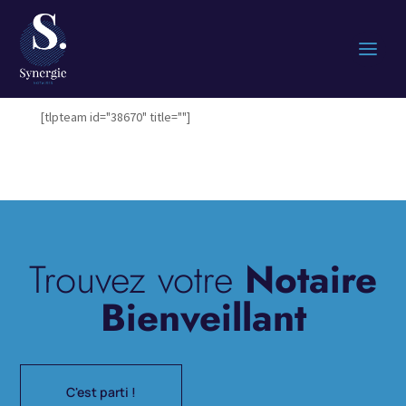
[tlpteam id="38670" title=""]
Trouvez votre
Notaire
Bienveillant
C'est parti !