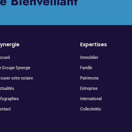
e Bienveillant
ynergie
Expertises
ccueil
Immobilier
e Groupe Synergie
Famille
rouver votre notaire
Patrimoine
ctualités
Entreprise
nfographies
International
ontact
Collectivités