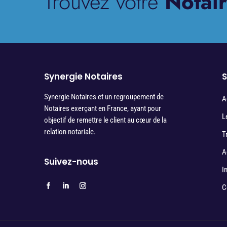
Trouvez votre
Notair
Synergie Notaires
S
Synergie Notaires et un regroupement de
A
Notaires exerçant en France, ayant pour
L
objectif de remettre le client au cœur de la
relation notariale.
T
A
Suivez-nous
I
C