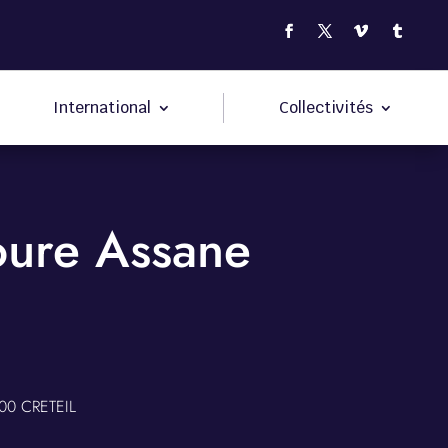
International
Collectivités
oure Assane
00 CRETEIL