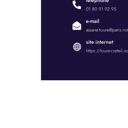
téléphone

01 80 91 92 95
e-mail

assane.toure@paris.not
site internet

https://toure-creteil.no