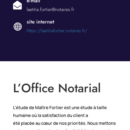
e-mail

laetitia.fortier@notaires.fr
site internet

https://laetitiafortier.notaires.fr/
L’Office Notarial
L’étude de Maître
Fortier
est une étude à taille
humaine où la satisfaction du client a
été
placée
au
cœur
de nos priorités.
Nous mettons