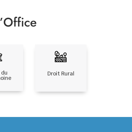
’Office
 du
Droit Rural
moine