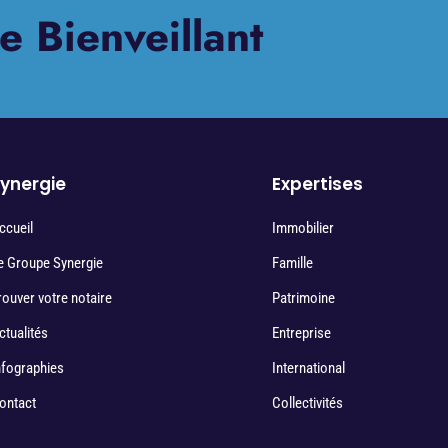
e Bienveillant
ynergie
Expertises
ccueil
Immobilier
e Groupe Synergie
Famille
rouver votre notaire
Patrimoine
ctualités
Entreprise
nfographies
International
ontact
Collectivités