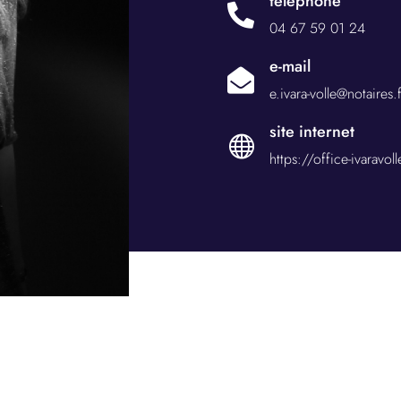
téléphone

04 67 59 01 24
e-mail

e.ivara-volle@notaires.f
site internet

https://office-ivaravoll