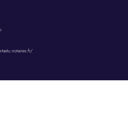
r
e-tastu.notaires.fr/