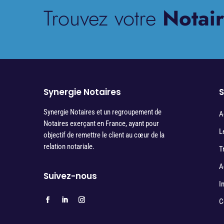
Trouvez votre
Notair
Synergie Notaires
S
Synergie Notaires et un regroupement de
A
Notaires exerçant en France, ayant pour
L
objectif de remettre le client au cœur de la
relation notariale.
T
A
Suivez-nous
I
C