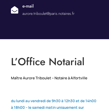
e-mail

aurore.triboulet@paris.notaires.fr
L’Office Notarial
Maître Aurore Triboulet – Notaire à Alfortville
du lundi au vendredi de 9h30 à 12h30 et de 14h00
à 18h00 –
le samedi matin uniquement sur