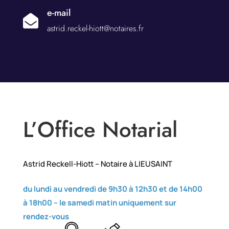
e-mail

astrid.reckel-hiott@notaires.fr
L’Office Notarial
Astrid Reckell-Hiott – Notaire à LIEUSAINT
du lundi au vendredi de 9h30 à 12h30 et de 14h00
à 18h00 –
le samedi matin uniquement sur
rendez-vous