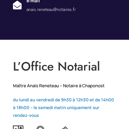
e-mail

anais.reneteau@notaires.fr
L’Office Notarial
Maître Anaïs Reneteau – Notaire à Chaponost
du lundi au vendredi de 9h30 à 12h30 et de 14h00
à 18h00 –
le samedi matin uniquement sur
rendez-vous