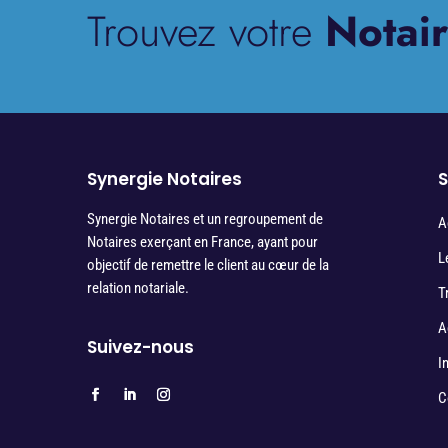
Trouvez votre
Notair
Synergie Notaires
S
Synergie Notaires et un regroupement de
A
Notaires exerçant en France, ayant pour
L
objectif de remettre le client au cœur de la
relation notariale.
T
A
Suivez-nous
I
C