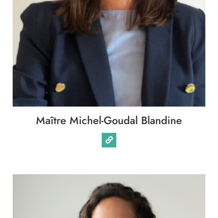
Immobilier
Famille
Patrimoine
Entreprise
Maître Michel-Goudal Blandine
International
Collectivités