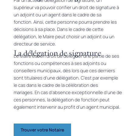
Par un acte de délégation de signature, un
supérieur va pouvoir confier un droit de signature à
un adjoint ou un agent dans le cadre de sa
fonction.
Ainsi, cette personne pourra prendre les
décisions à sa place.
Dans le cadre de cette
délégation, le Maire peut choisir un adjoint ou un
directeur de service.
La délégation de signature
Le Maire est en droit de déléguer une partie de ses
fonctions ou compétences à ses adjoints ou
conseillers municipaux, dès lors que ces derniers
sont titulaires d’une délégation.
C’est par exemple
le cas dans le cadre de la célébration des
mariages.
En cas d’absence exceptionnelle d’une de
ces personnes, la délégation de fonction peut
également intervenir au profit d’un agent municipal.
Trouver votre Notaire