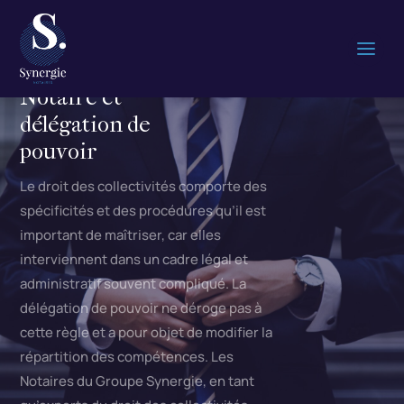
Notaire et
délégation de
pouvoir
Le droit des collectivités comporte des
spécificités et des procédures qu’il est
important de maîtriser, car elles
interviennent dans un cadre légal et
administratif souvent compliqué.
La
délégation de pouvoir ne déroge pas à
cette règle et a pour objet de modifier la
répartition des compétences.
Les
Notaires du Groupe Synergie, en tant